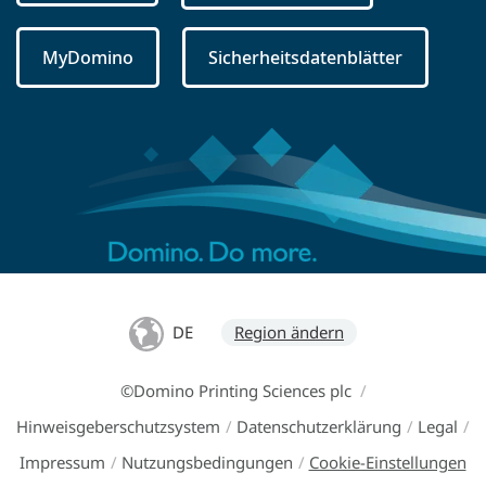
MyDomino
Sicherheitsdatenblätter
DE
Region ändern
©Domino Printing Sciences plc
/
Hinweisgeberschutzsystem
/
Datenschutzerklärung
/
Legal
/
Impressum
/
Nutzungsbedingungen
/
Cookie-Einstellungen