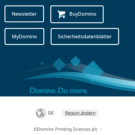
Newsletter
BuyDomino
MyDomino
Sicherheitsdatenblätter
DE
Region ändern
©Domino Printing Sciences plc
/