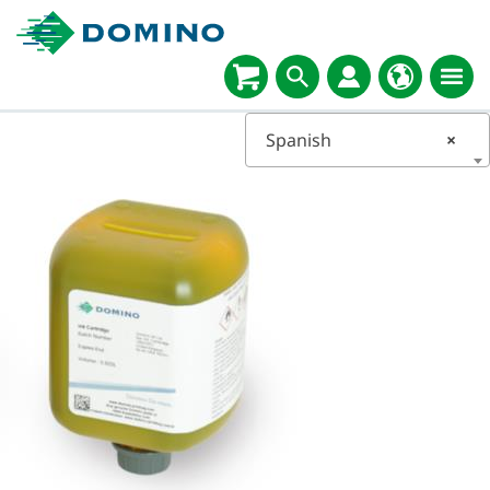
Spanish
×