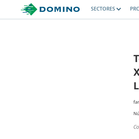
SECTORES
PR
T
X
L
fa
Nú
Co