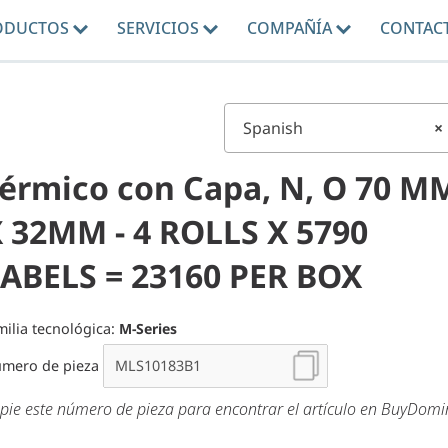
ODUCTOS
SERVICIOS
COMPAÑÍA
CONTAC
Spanish
×
érmico con Capa, N, O 70 M
 32MM - 4 ROLLS X 5790
ABELS = 23160 PER BOX
milia tecnológica:
M-Series
mero de pieza
pie este número de pieza para encontrar el artículo en BuyDom