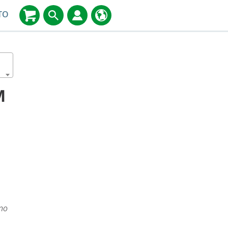
TO
M
ino