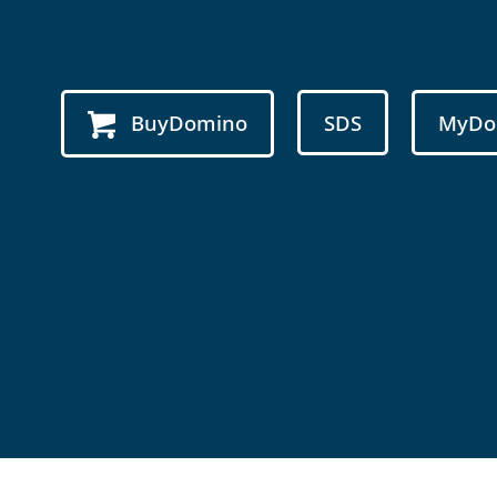
BuyDomino
SDS
MyDo