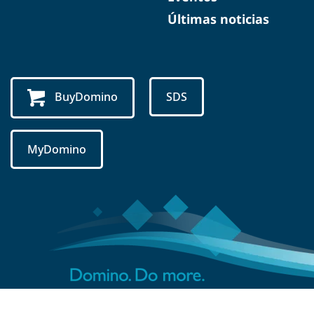
Últimas noticias
BuyDomino
SDS
MyDomino