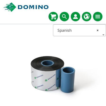
Spanish
×