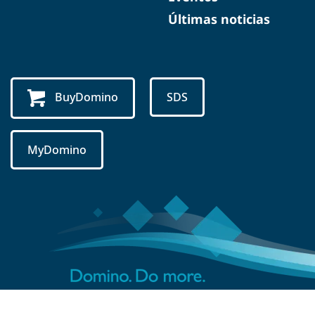
Últimas noticias
BuyDomino
SDS
MyDomino