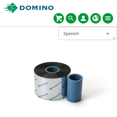
Spanish
×