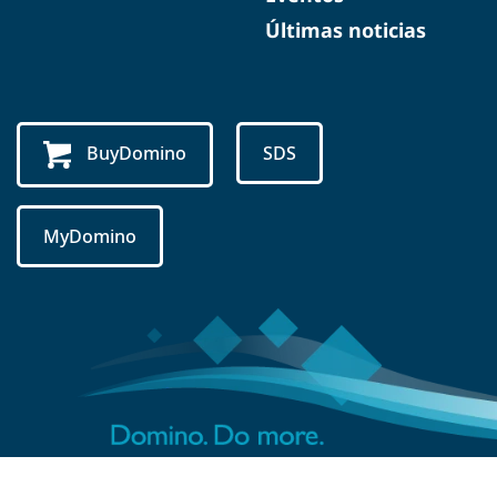
Últimas noticias
BuyDomino
SDS
MyDomino