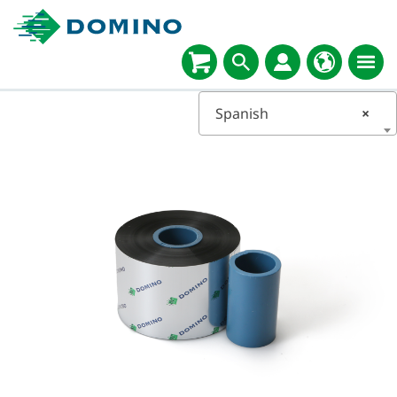
Spanish
×