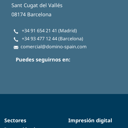
Sant Cugat del Vallés
08174 Barcelona
+34 91 654 21 41
(Madrid)
+34 93 477 12 44
(Barcelona)
comercial@domino-spain.com
Puedes seguirnos en:
Sectores
Impresión digital