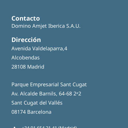
Contacto
Domino Amjet Iberica S.A.U.
Dirección
Avenida Valdelaparra,4
Alcobendas
28108 Madrid
Parque Empresarial Sant Cugat
Av. Alcalde Barnils, 64-68 2ᵃ2
Sant Cugat del Vallés
08174 Barcelona
+34 91 654 21 41
(Madrid)