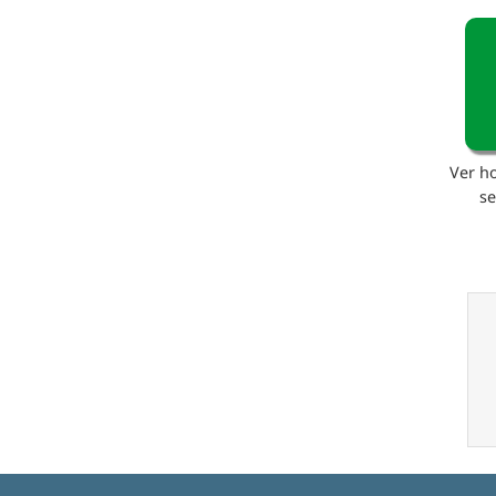
Ver h
s