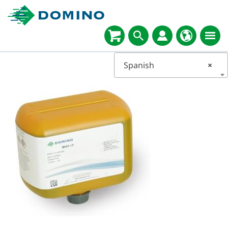
Spanish
×