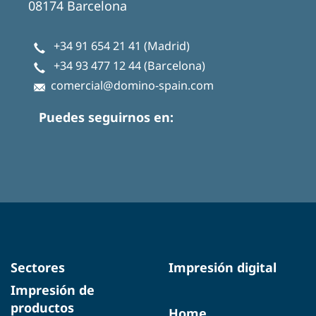
08174 Barcelona
+34 91 654 21 41
(Madrid)
+34 93 477 12 44
(Barcelona)
comercial@domino-spain.com
Puedes seguirnos en:
Sectores
Impresión digital
Impresión de
productos
Home