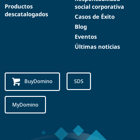
Productos
social corporativa
descatalogados
Casos de Éxito
Blog
Eventos
Últimas noticias
BuyDomino
SDS
MyDomino