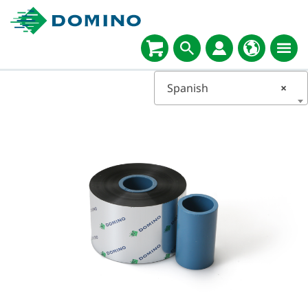
Spanish
×