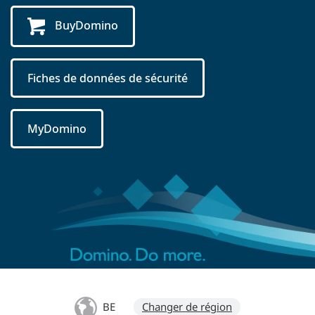
BuyDomino
Fiches de données de sécurité
MyDomino
BE
Changer de région