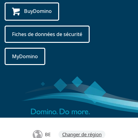
BuyDomino
Fiches de données de sécurité
MyDomino
BE
Changer de région