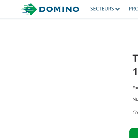
SECTEURS
PR
T
1
Fa
Nu
Co