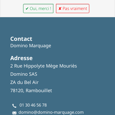
✔ Oui, merci !
✘ Pas vraiment
Contact
Domino Marquage
Adresse
2 Rue Hippolyte Mège Mouriès
Domino SAS
ZA du Bel Air
78120, Rambouillet
01 30 46 56 78
domino@domino-marquage.com