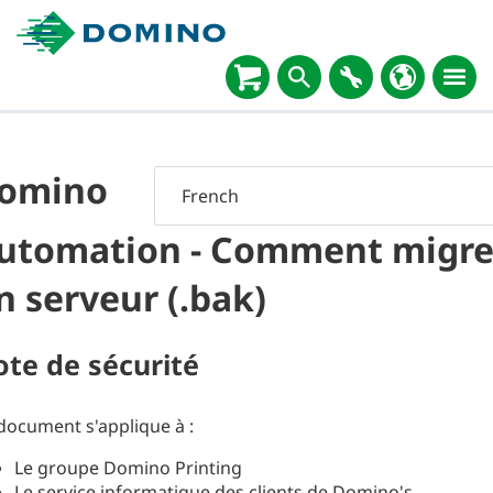
omino
utomation - Comment migre
n serveur (.bak)
te de sécurité
document s'applique à :
Le groupe Domino Printing
Le service informatique des clients de Domino's