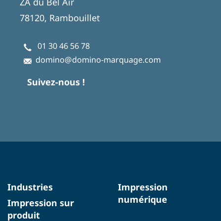
ZA du Bel Air
78120, Rambouillet
01 30 46 56 78
domino@domino-marquage.com
Suivez-nous !
Industries
Impression
numérique
Impression sur
produit