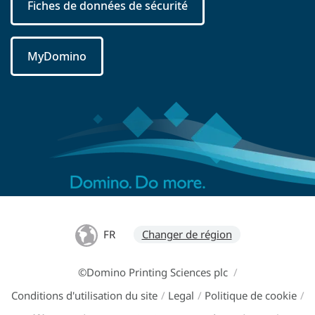
Fiches de données de sécurité
MyDomino
FR
Changer de région
©Domino Printing Sciences plc
/
Conditions d'utilisation du site
/
Legal
/
Politique de cookie
/