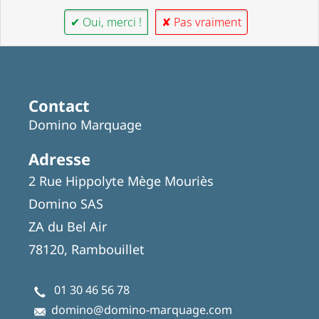
✔ Oui, merci !
✘ Pas vraiment
Contact
Domino Marquage
Adresse
2 Rue Hippolyte Mège Mouriès
Domino SAS
ZA du Bel Air
78120, Rambouillet
01 30 46 56 78
domino@domino-marquage.com