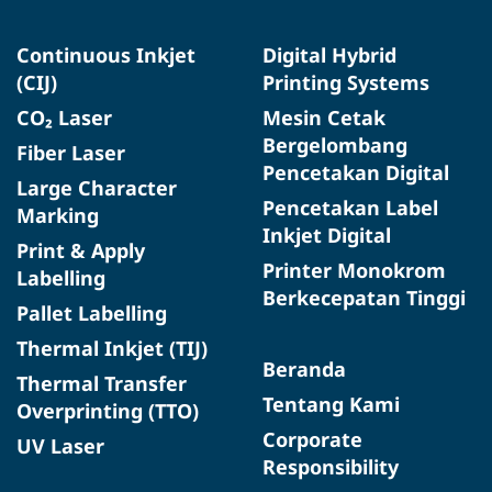
Continuous Inkjet
Digital Hybrid
(CIJ)
Printing Systems
CO₂ Laser
Mesin Cetak
Bergelombang
Fiber Laser
Pencetakan Digital
Large Character
Pencetakan Label
Marking
Inkjet Digital
Print & Apply
Printer Monokrom
Labelling
Berkecepatan Tinggi
Pallet Labelling
Thermal Inkjet (TIJ)
Beranda
Thermal Transfer
Tentang Kami
Overprinting (TTO)
Corporate
UV Laser
Responsibility