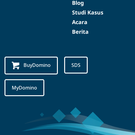
Blog
Studi Kasus
Acara
Berita
BuyDomino
SDS
MyDomino