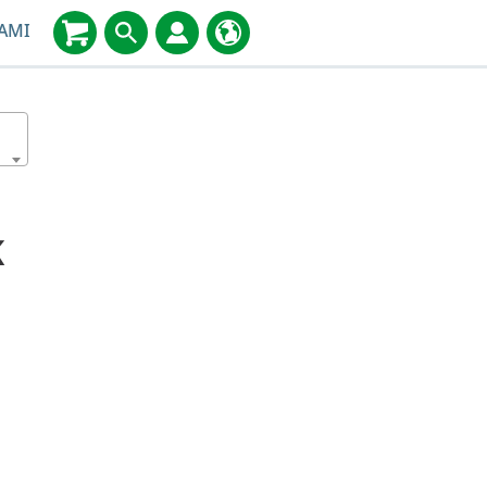
AMI
K