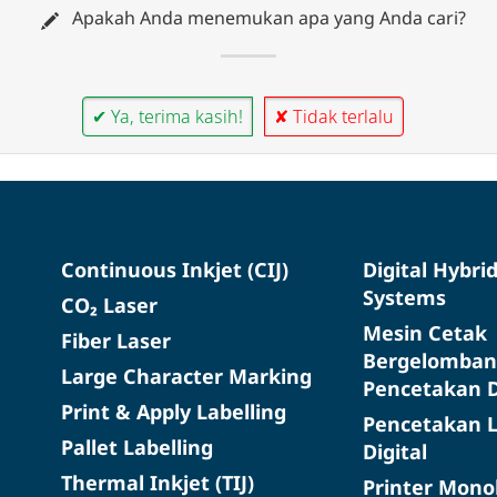
Apakah Anda menemukan apa yang Anda cari?
✔ Ya, terima kasih!
✘ Tidak terlalu
Continuous Inkjet (CIJ)
Digital Hybri
Systems
CO₂ Laser
Mesin Cetak
Fiber Laser
Bergelomban
Large Character Marking
Pencetakan D
Print & Apply Labelling
Pencetakan L
Pallet Labelling
Digital
Thermal Inkjet (TIJ)
Printer Mon