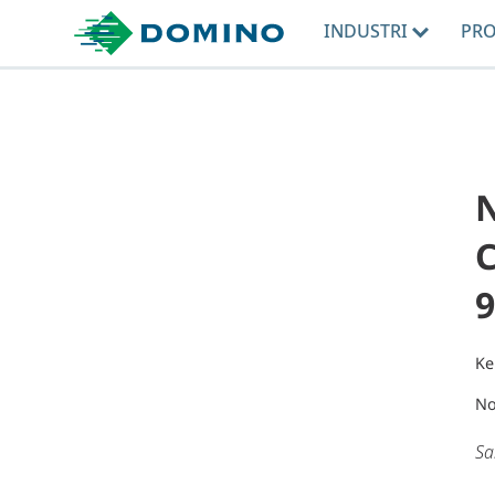
INDUSTRI
PR
Ke
No
Sa