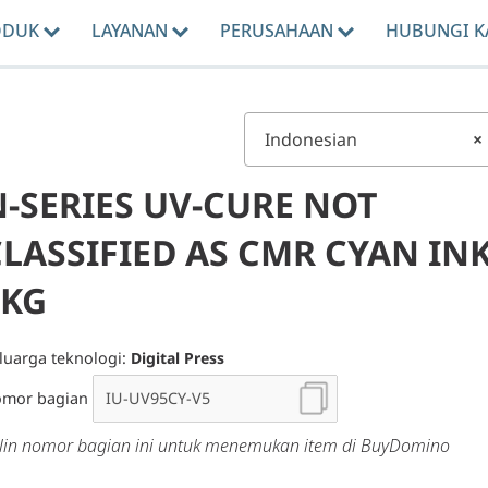
ODUK
LAYANAN
PERUSAHAAN
HUBUNGI K
Indonesian
×
N-SERIES UV-CURE NOT
CLASSIFIED AS CMR CYAN IN
9KG
luarga teknologi:
Digital Press
mor bagian
lin nomor bagian ini untuk menemukan item di BuyDomino