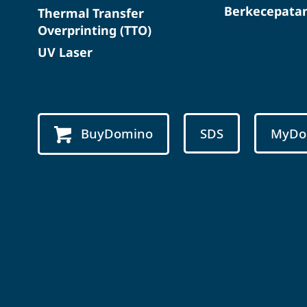
Berkecepatan
Thermal Transfer
Overprinting (TTO)
UV Laser
BuyDomino
SDS
MyDo