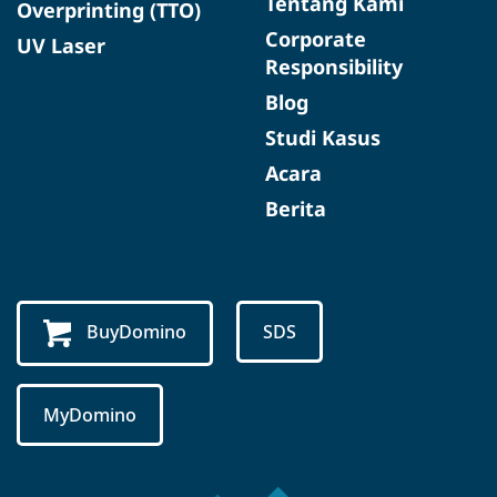
Tentang Kami
Overprinting (TTO)
Corporate
UV Laser
Responsibility
Blog
Studi Kasus
Acara
Berita
BuyDomino
SDS
MyDomino