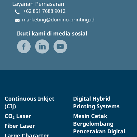
Layanan Pemasaran
+62 851 7688 9012
marketing@domino-printing.id
Ikuti kami di media sosial
Continuous Inkjet
Digital Hybrid
(CIJ)
Printing Systems
CO₂ Laser
Mesin Cetak
Bergelombang
Fiber Laser
Pencetakan Digital
Large Character