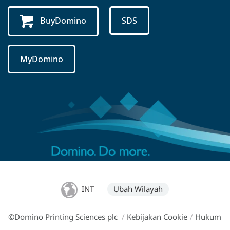
BuyDomino
SDS
MyDomino
INT
Ubah Wilayah
©Domino Printing Sciences plc
/
Kebijakan Cookie
/
Hukum