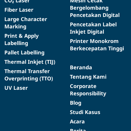
CO₂ Laser
Mesin Cetak
Bergelombang
Fiber Laser
Pencetakan Digital
Large Character
Pencetakan Label
Marking
Inkjet Digital
Print & Apply
Printer Monokrom
Labelling
Berkecepatan Tinggi
Pallet Labelling
Thermal Inkjet (TIJ)
Beranda
Thermal Transfer
Tentang Kami
Overprinting (TTO)
Corporate
UV Laser
Responsibility
Blog
Studi Kasus
Acara
Berita