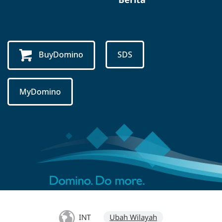
BuyDomino
SDS
MyDomino
INT
Ubah Wilayah