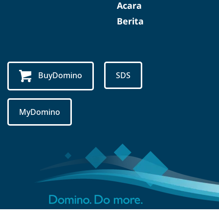
Acara
Berita
BuyDomino
SDS
MyDomino