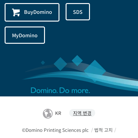
BuyDomino
SDS
MyDomino
KR
지역 변경
©Domino Printing Sciences plc
/
법적 고지
/