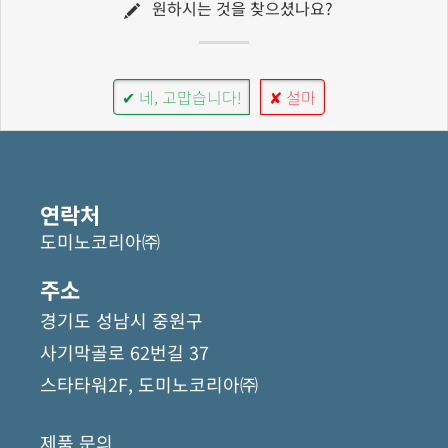
원하시는 것을 찾으셨나요?
✔ 네, 고맙습니다!
✘ 설마
연락처
도미노코리아㈜
주소
경기도 성남시 중원구
사기막골로 62번길 37
스타타워2F, 도미노코리아㈜
제품 문의