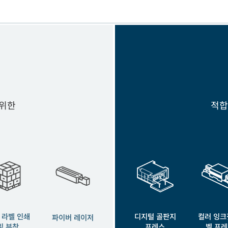
 위한
적합
 라벨 인쇄
디지털 골판지
컬러 잉크
파이버 레이저
및 부착
프레스
벨 프