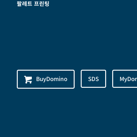
팔레트 프린팅
BuyDomino
SDS
MyDo