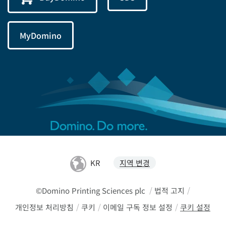
MyDomino
KR
지역 변경
©Domino Printing Sciences plc
/
법적 고지
/
개인정보 처리방침
/
쿠키
/
이메일 구독 정보 설정
/
쿠키 설정