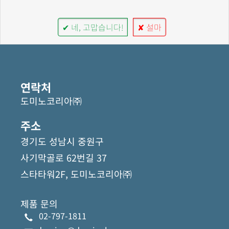
✔ 네, 고맙습니다!
✘ 설마
연락처
도미노코리아㈜
주소
경기도 성남시 중원구
사기막골로 62번길 37
스타타워2F, 도미노코리아㈜
제품 문의
02-797-1811