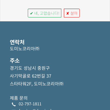
✔ 네, 고맙습니다!
✘ 설마
연락처
도미노코리아㈜
주소
경기도 성남시 중원구
사기막골로 62번길 37
스타타워2F, 도미노코리아㈜
제품 문의
02-797-1811