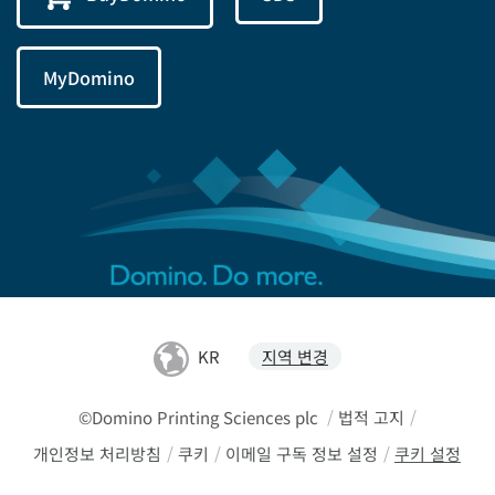
MyDomino
KR
지역 변경
©Domino Printing Sciences plc
/
법적 고지
/
개인정보 처리방침
/
쿠키
/
이메일 구독 정보 설정
/
쿠키 설정