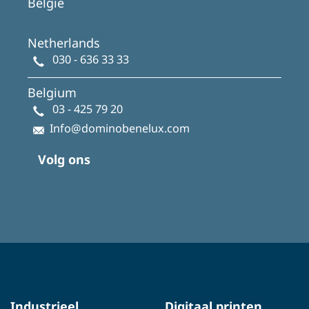
België
Netherlands
030 - 636 33 33
Belgium
03 - 425 79 20
Info@dominobenelux.com
Volg ons
Industrieel
Digitaal printen