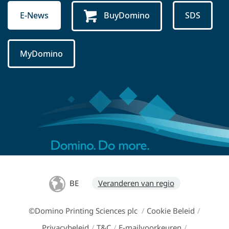
E-News
BuyDomino
SDS
MyDomino
BE
Veranderen van regio
©Domino Printing Sciences plc
/
Cookie Beleid
/
Privacybeleid
/
T&C
/
E-mailvoorkeuren
/