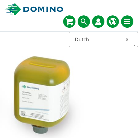
Select
language
Dutch
×