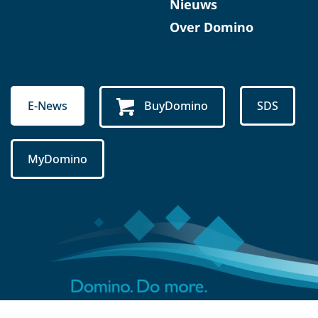
Nieuws
Over Domino
E-News
BuyDomino
SDS
MyDomino