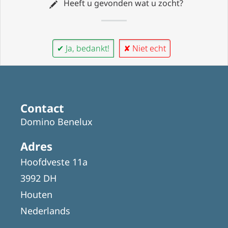
Heeft u gevonden wat u zocht?
✔ Ja, bedankt!
✘ Niet echt
Contact
Domino Benelux
Adres
Hoofdveste 11a
3992 DH
Houten
Nederlands