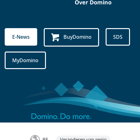
Over Domino
E-News
BuyDomino
SDS
MyDomino
BE
Veranderen van regio