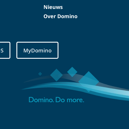
Nieuws
Over Domino
DS
MyDomino