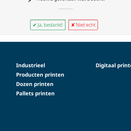
✔ Ja, bedankt!
✘ Niet echt
Industrieel
Digitaal prin
Producten printen
Dozen printen
Pallets printen