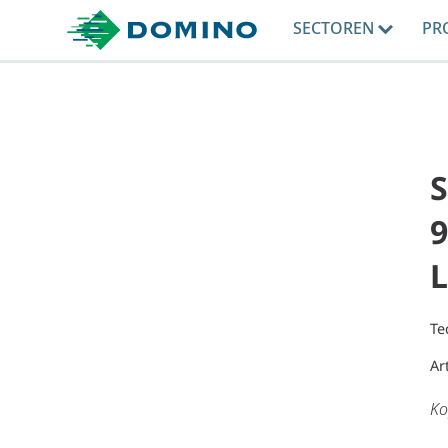
SECTOREN
PR
9
L
Te
Ar
Ko