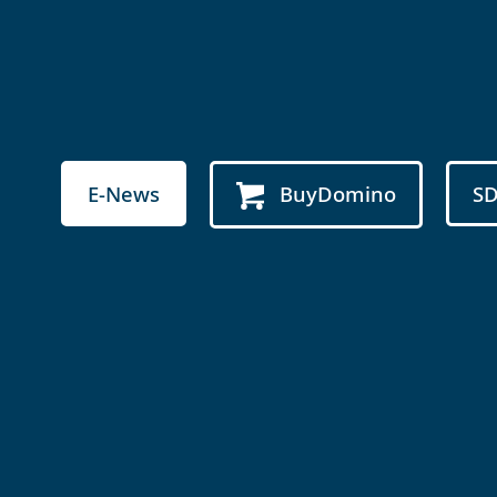
E-News
BuyDomino
S