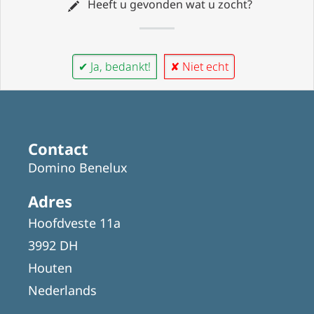
Heeft u gevonden wat u zocht?
✔ Ja, bedankt!
✘ Niet echt
Contact
Domino Benelux
Adres
Hoofdveste 11a
3992 DH
Houten
Nederlands