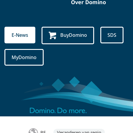
Over Domino
E-News
BuyDomino
SDS
MyDomino
BE
Veranderen van regio