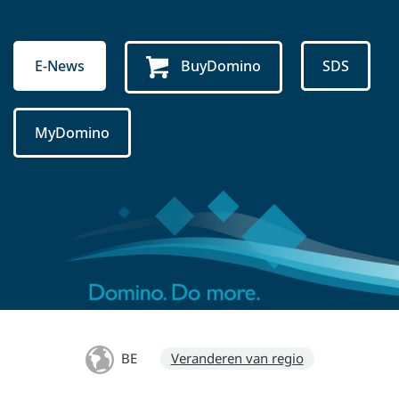
E-News
BuyDomino
SDS
MyDomino
BE
Veranderen van regio