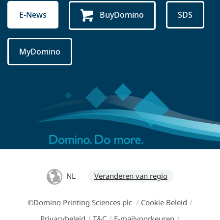
E-News
BuyDomino
SDS
MyDomino
NL
Veranderen van regio
©Domino Printing Sciences plc
/
Cookie Beleid
/
Privacybeleid
/
T&C
/
E-mailvoorkeuren
/