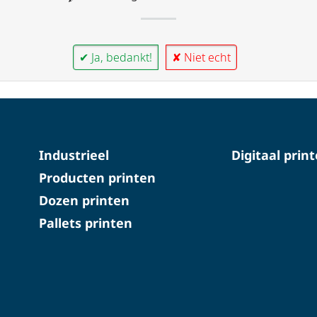
✔ Ja, bedankt!
✘ Niet echt
Industrieel
Digitaal prin
Producten printen
Dozen printen
Pallets printen