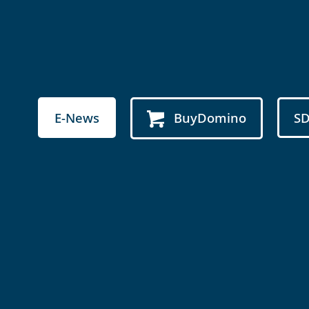
E-News
BuyDomino
S