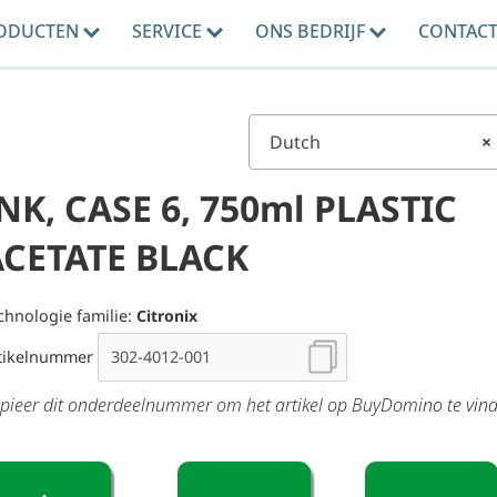
ODUCTEN
SERVICE
ONS BEDRIJF
CONTAC
Dutch
×
NK, CASE 6, 750ml PLASTIC
ACETATE BLACK
chnologie familie:
Citronix
tikelnummer
pieer dit onderdeelnummer om het artikel op BuyDomino te vin