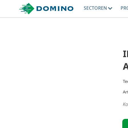
SECTOREN
PR
I
Te
Ar
Ko