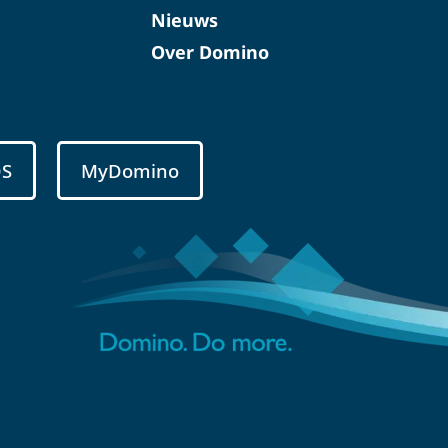
Nieuws
Over Domino
DS
MyDomino