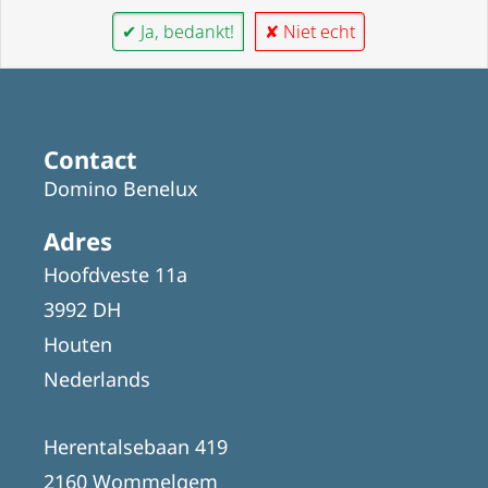
✔ Ja, bedankt!
✘ Niet echt
Contact
Domino Benelux
Adres
Hoofdveste 11a
3992 DH
Houten
Nederlands
Herentalsebaan 419
2160 Wommelgem