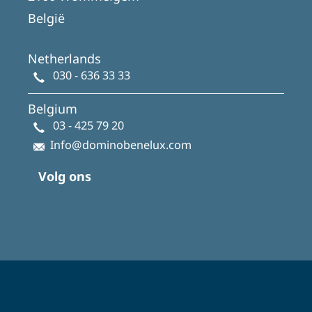
België
Netherlands
030 - 636 33 33
Belgium
03 - 425 79 20
Info@dominobenelux.com
Volg ons