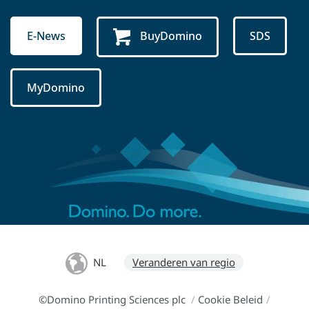
E-News
BuyDomino
SDS
MyDomino
NL
Veranderen van regio
©Domino Printing Sciences plc
/
Cookie Beleid
/