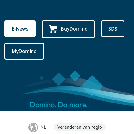
E-News
BuyDomino
SDS
MyDomino
NL
Veranderen van regio