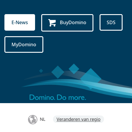
E-News
BuyDomino
SDS
MyDomino
NL
Veranderen van regio