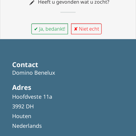
Heeft u gevonden wat u zocht?
✔ Ja, bedankt!
✘ Niet echt
Contact
Domino Benelux
Adres
Hoofdveste 11a
3992 DH
Houten
Nederlands