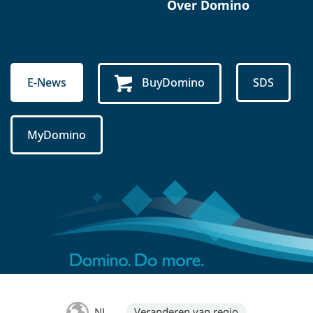
Over Domino
E-News
BuyDomino
SDS
MyDomino
NL
Veranderen van regio