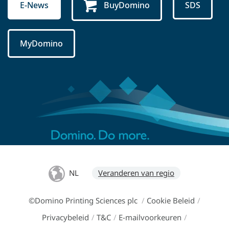
E-News
BuyDomino
SDS
MyDomino
NL
Veranderen van regio
©Domino Printing Sciences plc
/
Cookie Beleid
/
Privacybeleid
/
T&C
/
E-mailvoorkeuren
/