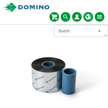
Dutch
×