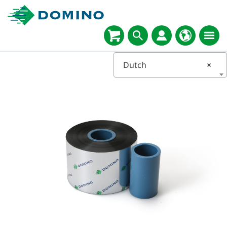
Dutch
×