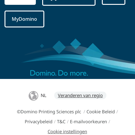
MyDomino
NL
Veranderen van regio
©Domino Printing Sciences plc
/
Cookie Beleid
/
Privacybeleid
/
T&C
/
E-mailvoorkeuren
/
Cookie instellingen