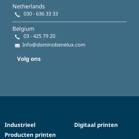
Netherlands
030 - 636 33 33
Belgium
03 - 425 79 20
Info@dominobenelux.com
Volg ons
Industrieel
Digitaal printen
Producten printen