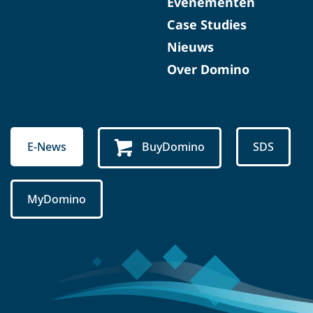
Evenementen
Case Studies
Nieuws
Over Domino
E-News
BuyDomino
SDS
MyDomino