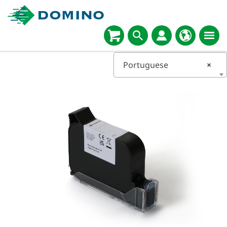
Portuguese
×