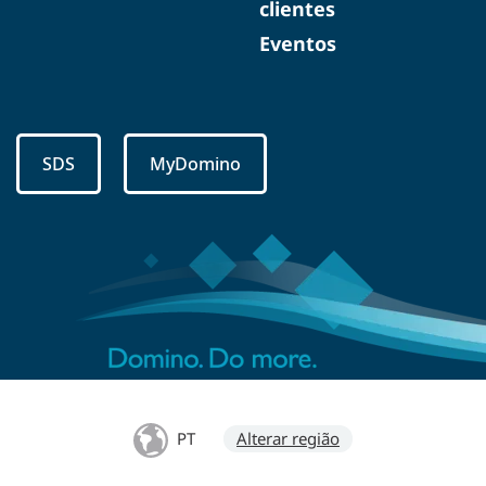
clientes
Eventos
SDS
MyDomino
PT
Alterar região