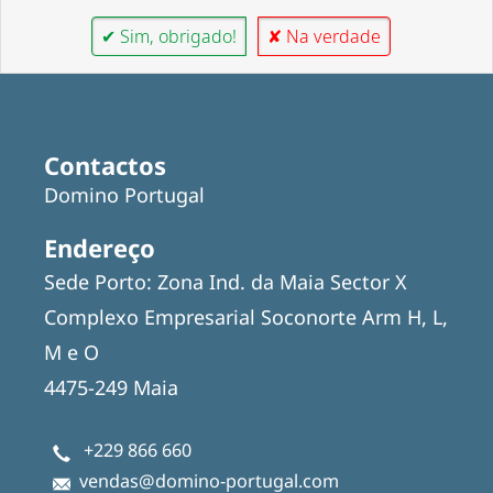
✔ Sim, obrigado!
✘ Na verdade
Contactos
Domino Portugal
Endereço
Sede Porto: Zona Ind. da Maia Sector X
Complexo Empresarial Soconorte Arm H, L,
M e O
4475-249 Maia
+229 866 660
vendas@domino-portugal.com