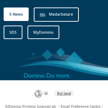
E-News
Medarbetare
SDS
MyDomino
SE
Byt land
©Domino Printing Sciences plc
/
Email Preference Centre
/