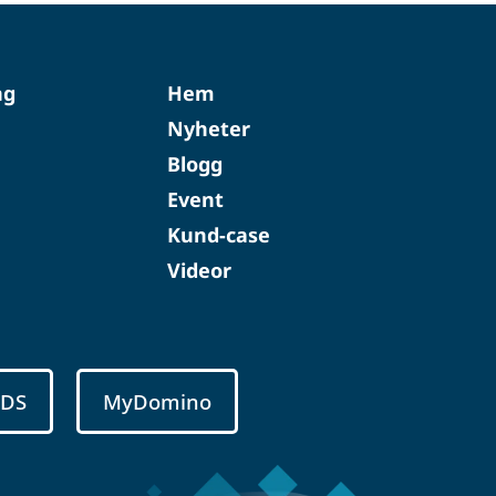
ng
Hem
Nyheter
Blogg
Event
Kund-case
Videor
SDS
MyDomino