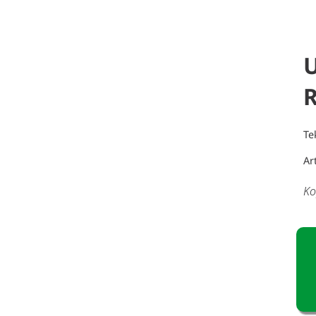
Te
Ar
Ko