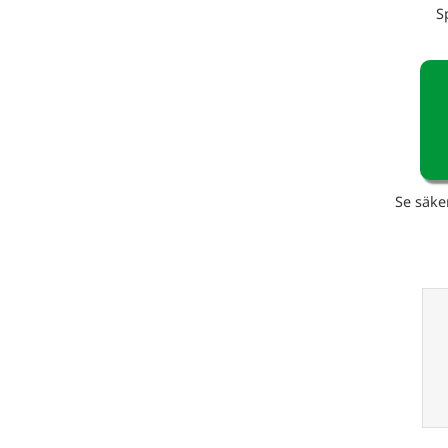
S
Se säke