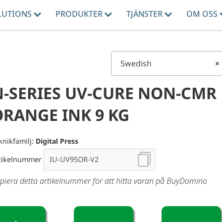
LUTIONS
PRODUKTER
TJÄNSTER
OM OSS
Swedish
×
N-SERIES UV-CURE NON-CMR
ORANGE INK 9 KG
knikfamilj:
Digital Press
tikelnummer
piera detta artikelnummer för att hitta varan på BuyDomino