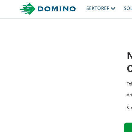
SEKTORER
SO
Te
Ar
Ko