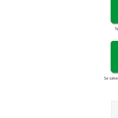
S
Se säke