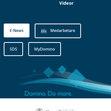
Videor
E-News
Medarbetare
SDS
MyDomino