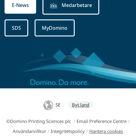
E-News
Medarbetare
SDS
MyDomino
SE
Byt land
©Domino Printing Sciences plc
/
Email Preference Centre
/
Användarvillkor
/
Integritetspolicy
/
Hantera cookies