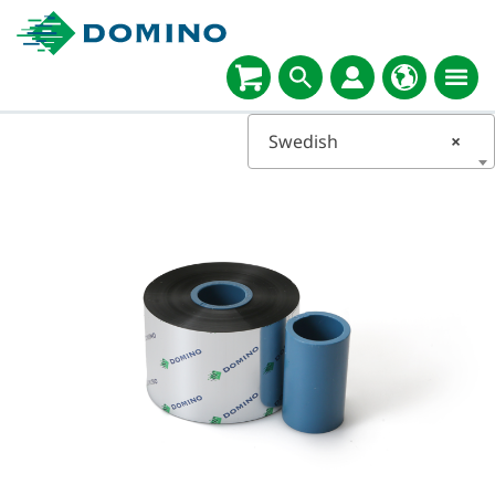
Swedish
×